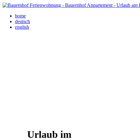
home
deutsch
english
Urlaub im