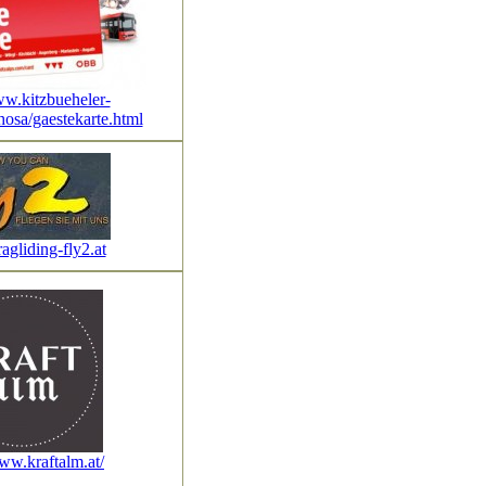
ww.kitzbueheler-
hosa/gaestekarte.html
gliding-fly2.at
www.kraftalm.at/