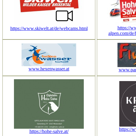
https://w
https://www.skiwelt.at/de/webcams.html
alpen.com/de/
www.hexenwasser.at
www.para
https://
https://hohe-salve.at/