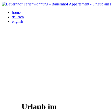
home
deutsch
english
Urlaub im